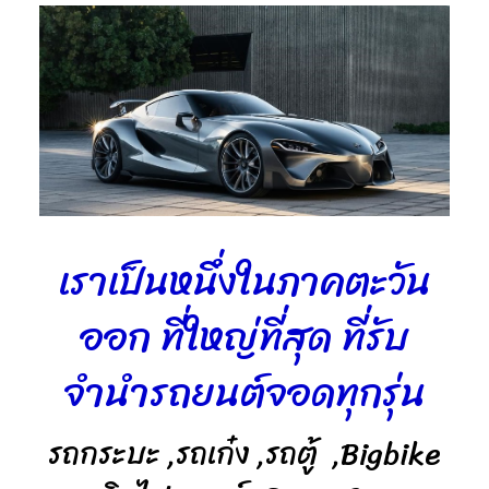
เราเป็นหนึ่งในภาคตะวัน
ออก ที่ใหญ่ที่สุด ที่รับ
จำนำรถยนต์จอดทุกรุ่น
รถกระบะ ,รถเก๋ง ,รถตู้ ,Bigbike