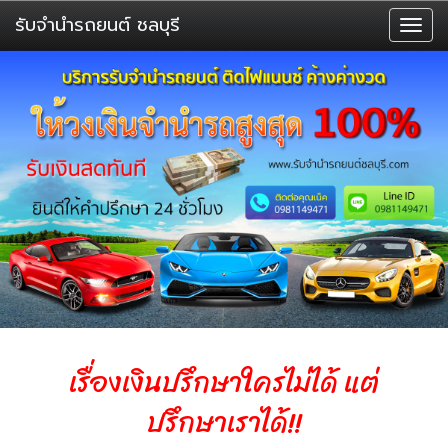
รับจำนำรถยนต์ ชลบุรี
T
o
g
g
l
e
n
a
v
i
g
a
t
i
เรื่องเงินปรึกษาใครไม่ได้ แต่
o
n
ปรึกษาเราได้!!